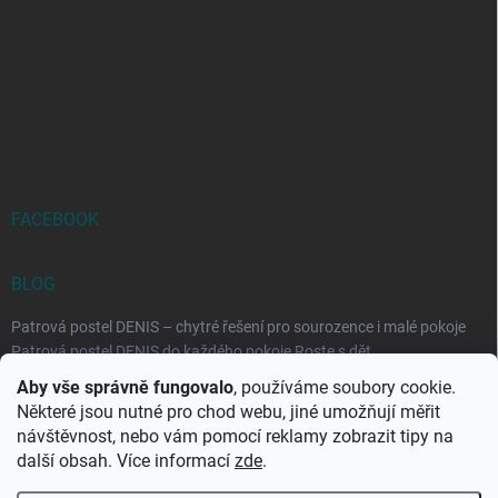
FACEBOOK
BLOG
Patrová postel DENIS – chytré řešení pro sourozence i malé pokoje
Patrová postel DENIS do každého pokoje Roste s dět...
Aby vše správně fungovalo
, používáme soubory cookie.
Rozkládací postele RELAX – ideální řešení pro malé prostory i
Některé jsou nutné pro chod webu, jiné umožňují měřit
každodenní spaní
návštěvnost, nebo vám pomocí reklamy zobrazit tipy na
Rozkládací postel, která se přizpůsobí vašemu živo...
další obsah. Více informací
zde
.