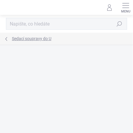
Přejít
na
obsah
Hledat
Sedací soupravy do U