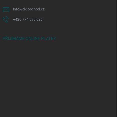
info
@
dk-obchod.cz
+420 774 590 626
PŘIJÍMÁME ONLINE PLATBY