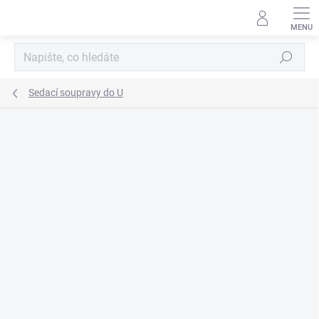
Přejít
na
obsah
Hledat
Sedací soupravy do U