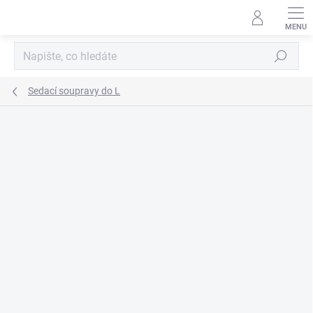
Přejít
na
obsah
Hledat
Sedací soupravy do L