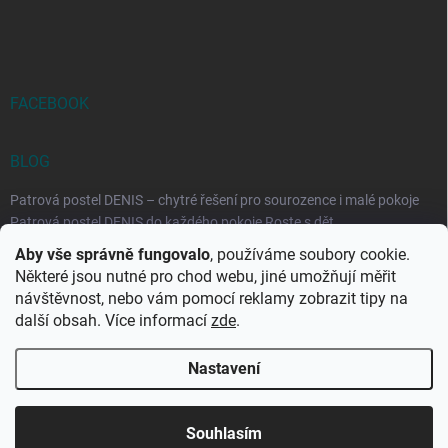
FACEBOOK
BLOG
Patrová postel DENIS – chytré řešení pro sourozence i malé pokoje
Patrová postel DENIS do každého pokoje Roste s dět...
Aby vše správně fungovalo
, používáme soubory cookie.
Rozkládací postele RELAX – ideální řešení pro malé prostory i
Některé jsou nutné pro chod webu, jiné umožňují měřit
každodenní spaní
návštěvnost, nebo vám pomocí reklamy zobrazit tipy na
Rozkládací postel, která se přizpůsobí vašemu živo...
další obsah. Více informací
zde
.
Nastavení
Copyright 2026
DK-obchod.cz
. Všechna práva vyhrazena.
Upravit
nastavení cookies
Souhlasím