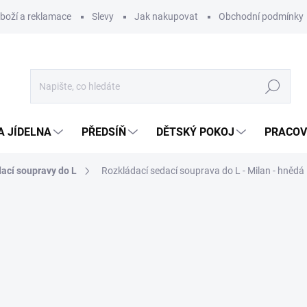
zboží a reklamace
Slevy
Jak nakupovat
Obchodní podmínky
Hledat
A JÍDELNA
PŘEDSÍŇ
DĚTSKÝ POKOJ
PRACOV
ací soupravy do L
Rozkládací sedací souprava do L - Milan - hnědá