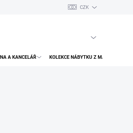
CZK
Podmínky ochrany osobních údajů
Pojištění zásilky
Montáž 
PRÁZDNÝ KOŠÍK
NÁKUPNÍ
KOŠÍK
NA A KANCELÁŘ
KOLEKCE NÁBYTKU Z MASIVU
V