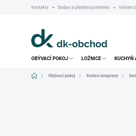
Přejít
Kontakty
Dodací a platební podmínky
Vrácení 
na
obsah
OBÝVACÍ POKOJ
LOŽNICE
KUCHYŇ 
Domů
Obývací pokoj
Sedací soupravy
Sed