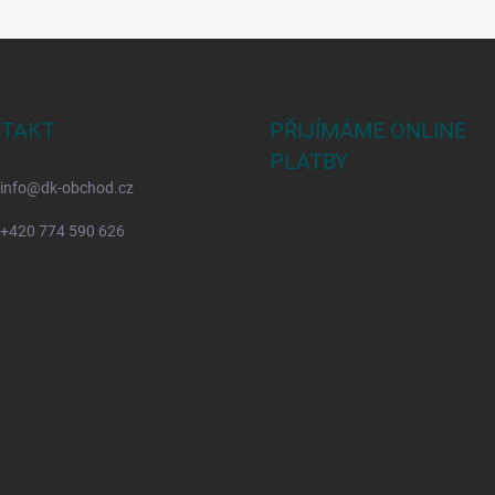
TAKT
PŘIJÍMÁME ONLINE
PLATBY
info
@
dk-obchod.cz
+420 774 590 626