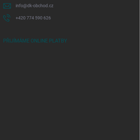
info
@
dk-obchod.cz
+420 774 590 626
PŘIJÍMÁME ONLINE PLATBY