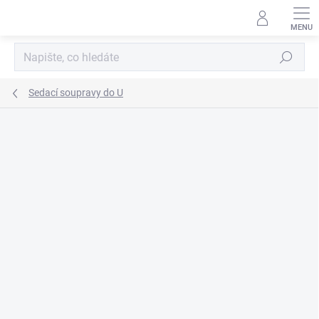
Přejít
na
obsah
Hledat
Sedací soupravy do U