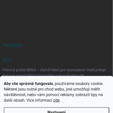
FACEBOOK
BLOG
Patrová postel DENIS – chytré řešení pro sourozence i malé pokoje
Patrová postel DENIS do každého pokoje Roste s dět...
Aby vše správně fungovalo
, používáme soubory cookie.
Rozkládací postele RELAX – ideální řešení pro malé prostory i
Některé jsou nutné pro chod webu, jiné umožňují měřit
každodenní spaní
návštěvnost, nebo vám pomocí reklamy zobrazit tipy na
Rozkládací postel, která se přizpůsobí vašemu živo...
další obsah. Více informací
zde
.
Nastavení