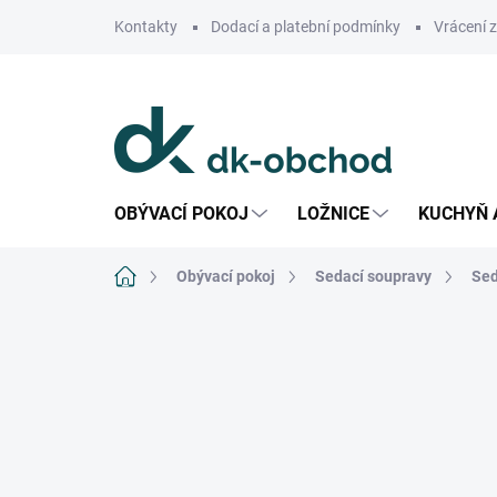
Přejít
Kontakty
Dodací a platební podmínky
Vrácení 
na
obsah
OBÝVACÍ POKOJ
LOŽNICE
KUCHYŇ 
Domů
Obývací pokoj
Sedací soupravy
Sed