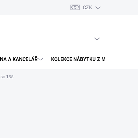
CZK
Podmínky ochrany osobních údajů
Pojištění zásilky
Montáž 
PRÁZDNÝ KOŠÍK
NÁKUPNÍ
KOŠÍK
NA A KANCELÁŘ
KOLEKCE NÁBYTKU Z MASIVU
V
oso 135