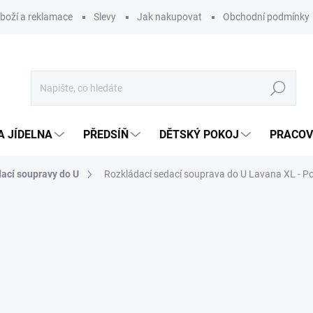
zboží a reklamace
Slevy
Jak nakupovat
Obchodní podmínky
Hledat
A JÍDELNA
PŘEDSÍŇ
DĚTSKÝ POKOJ
PRACOV
ací soupravy do U
Rozkládací sedací souprava do U Lavana XL - P