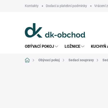
Přejít
Kontakty
Dodací a platební podmínky
Vrácení 
na
obsah
OBÝVACÍ POKOJ
LOŽNICE
KUCHYŇ 
Domů
Obývací pokoj
Sedací soupravy
Sed