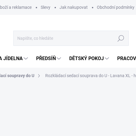
zboží a reklamace
Slevy
Jak nakupovat
Obchodní podmínky
Hledat
A JÍDELNA
PŘEDSÍŇ
DĚTSKÝ POKOJ
PRACOV
ací soupravy do U
Rozkládací sedací souprava do U - Lavana XL - 