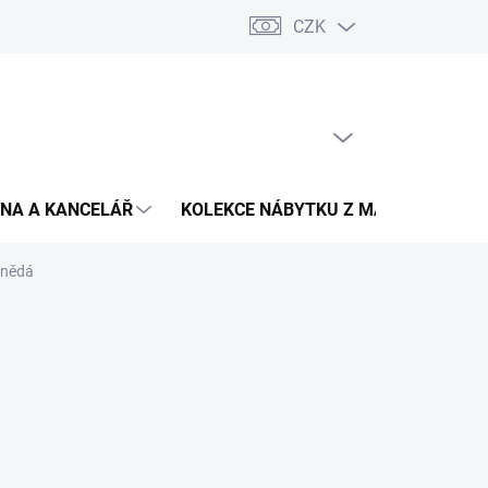
CZK
Podmínky ochrany osobních údajů
Pojištění zásilky
Montáž 
PRÁZDNÝ KOŠÍK
NÁKUPNÍ
KOŠÍK
NA A KANCELÁŘ
KOLEKCE NÁBYTKU Z MASIVU
V
hnědá