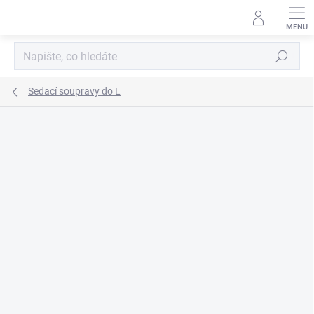
Přejít
na
obsah
Hledat
Sedací soupravy do L