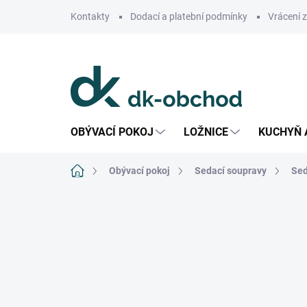
Přejít
Kontakty
Dodací a platební podmínky
Vrácení 
na
obsah
OBÝVACÍ POKOJ
LOŽNICE
KUCHYŇ 
Domů
Obývací pokoj
Sedací soupravy
Sed