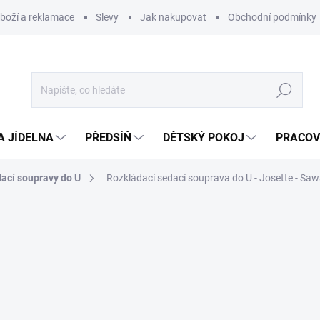
zboží a reklamace
Slevy
Jak nakupovat
Obchodní podmínky
Hledat
A JÍDELNA
PŘEDSÍŇ
DĚTSKÝ POKOJ
PRACOV
ací soupravy do U
Rozkládací sedací souprava do U - Josette - Sa