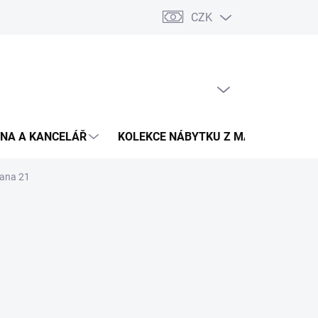
CZK
Podmínky ochrany osobních údajů
Pojištění zásilky
Montáž 
PRÁZDNÝ KOŠÍK
NÁKUPNÍ
KOŠÍK
NA A KANCELÁŘ
KOLEKCE NÁBYTKU Z MASIVU
V
wana 21