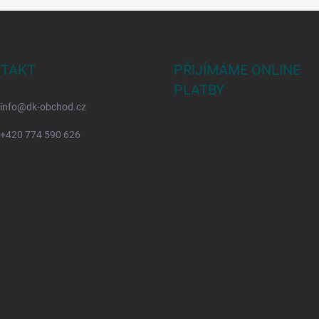
TAKT
PŘIJÍMÁME ONLINE
PLATBY
info
@
dk-obchod.cz
+420 774 590 626