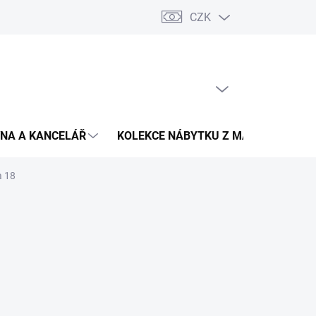
CZK
Podmínky ochrany osobních údajů
Pojištění zásilky
Montáž 
PRÁZDNÝ KOŠÍK
NÁKUPNÍ
KOŠÍK
NA A KANCELÁŘ
KOLEKCE NÁBYTKU Z MASIVU
V
a 18