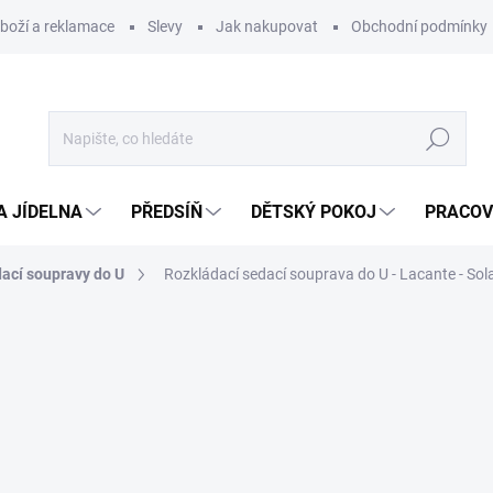
zboží a reklamace
Slevy
Jak nakupovat
Obchodní podmínky
Hledat
A JÍDELNA
PŘEDSÍŇ
DĚTSKÝ POKOJ
PRACOV
ací soupravy do U
Rozkládací sedací souprava do U - Lacante - Sol