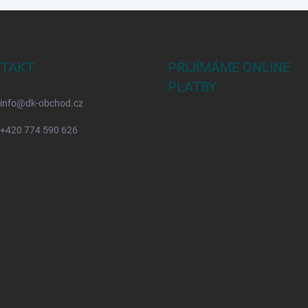
TAKT
PŘIJÍMÁME ONLINE
PLATBY
info
@
dk-obchod.cz
+420 774 590 626