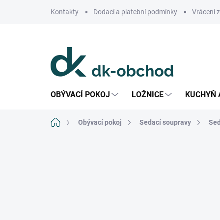
Přejít
Kontakty
Dodací a platební podmínky
Vrácení 
na
obsah
OBÝVACÍ POKOJ
LOŽNICE
KUCHYŇ 
Domů
Obývací pokoj
Sedací soupravy
Sed