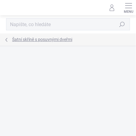
Přejít
na
obsah
Hledat
Šatní skříně s posuvnými dveřmi