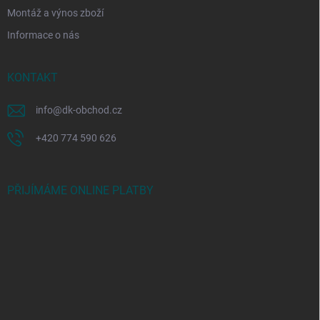
Montáž a výnos zboží
Informace o nás
KONTAKT
info
@
dk-obchod.cz
+420 774 590 626
PŘIJÍMÁME ONLINE PLATBY