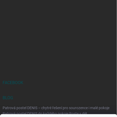
FACEBOOK
BLOG
Patrová postel DENIS – chytré řešení pro sourozence i malé pokoje
Patrová postel DENIS do každého pokoje Roste s dět...