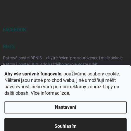
FACEBOOK
BLOG
Patrová postel DENIS – chytré řešení pro sourozence i malé pokoje
Patrová postel DENIS do každého pokoje Roste s dět...
Aby vše správně fungovalo
, používáme soubory cookie.
Rozkládací postele RELAX – ideální řešení pro malé prostory i
Některé jsou nutné pro chod webu, jiné umožňují měřit
každodenní spaní
návštěvnost, nebo vám pomocí reklamy zobrazit tipy na
Rozkládací postel, která se přizpůsobí vašemu živo...
další obsah. Více informací
zde
.
Nastavení
Copyright 2026
DK-obchod.cz
. Všechna práva vyhrazena.
Upravit
nastavení cookies
Souhlasím