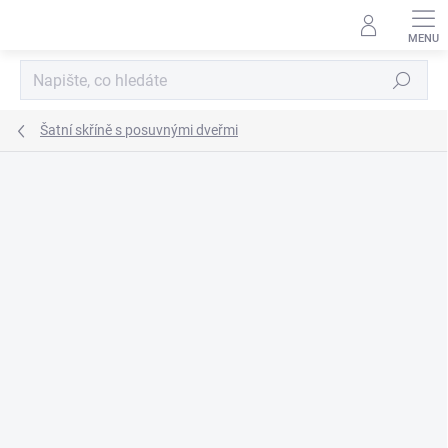
Přejít
na
obsah
Hledat
Šatní skříně s posuvnými dveřmi