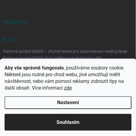
FACEBOOK
BLOG
Patrová postel DENIS – chytré řešení pro sourozence i malé pokoje
Patrová postel DENIS do každého pokoje Roste s dět...
Aby vše správně fungovalo
, používáme soubory cookie.
Rozkládací postele RELAX – ideální řešení pro malé prostory i
Některé jsou nutné pro chod webu, jiné umožňují měřit
každodenní spaní
návštěvnost, nebo vám pomocí reklamy zobrazit tipy na
Rozkládací postel, která se přizpůsobí vašemu živo...
další obsah. Více informací
zde
.
Nastavení
Copyright 2026
DK-obchod.cz
. Všechna práva vyhrazena.
Upravit
nastavení cookies
Souhlasím
Vytvořil Shoptet