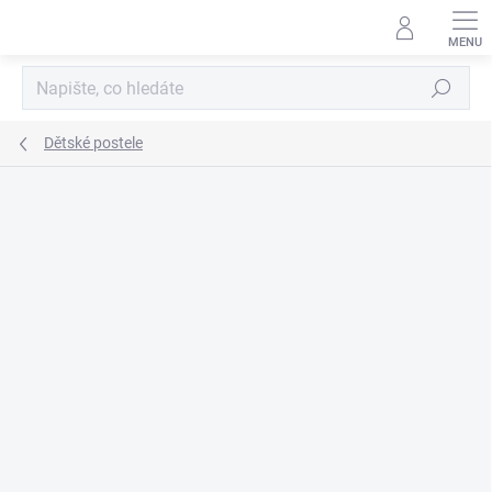
Přejít
na
obsah
Hledat
Dětské postele