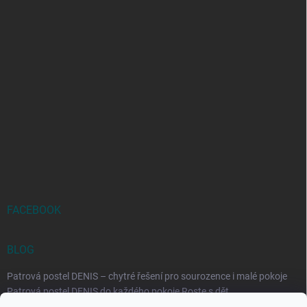
FACEBOOK
BLOG
Patrová postel DENIS – chytré řešení pro sourozence i malé pokoje
Patrová postel DENIS do každého pokoje Roste s dět...