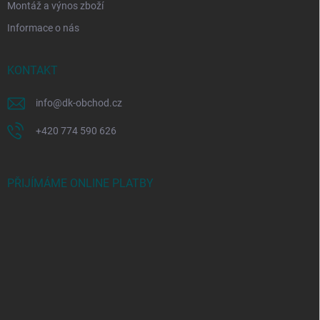
Montáž a výnos zboží
Informace o nás
KONTAKT
info
@
dk-obchod.cz
+420 774 590 626
PŘIJÍMÁME ONLINE PLATBY