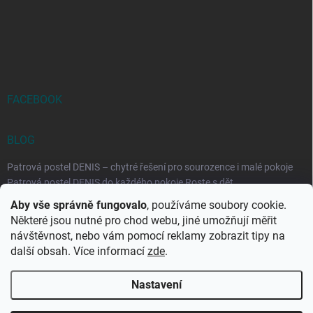
FACEBOOK
BLOG
Patrová postel DENIS – chytré řešení pro sourozence i malé pokoje
Patrová postel DENIS do každého pokoje Roste s dět...
Aby vše správně fungovalo
, používáme soubory cookie.
Rozkládací postele RELAX – ideální řešení pro malé prostory i
Některé jsou nutné pro chod webu, jiné umožňují měřit
každodenní spaní
návštěvnost, nebo vám pomocí reklamy zobrazit tipy na
Rozkládací postel, která se přizpůsobí vašemu živo...
další obsah. Více informací
zde
.
Nastavení
Copyright 2026
DK-obchod.cz
. Všechna práva vyhrazena.
Upravit