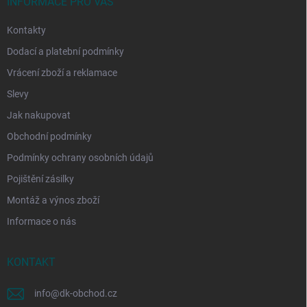
í
INFORMACE PRO VÁS
Kontakty
Dodací a platební podmínky
Vrácení zboží a reklamace
Slevy
Jak nakupovat
Obchodní podmínky
Podmínky ochrany osobních údajů
Pojištění zásilky
Montáž a výnos zboží
Informace o nás
KONTAKT
info
@
dk-obchod.cz