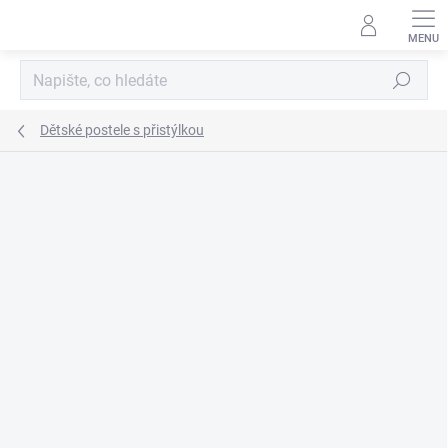
Přejít
na
obsah
Hledat
Dětské postele s přistýlkou