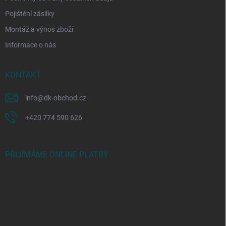
Pojištění zásilky
Montáž a výnos zboží
Informace o nás
KONTAKT
info
@
dk-obchod.cz
+420 774 590 626
PŘIJÍMÁME ONLINE PLATBY