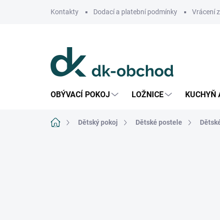
Přejít
Kontakty
Dodací a platební podmínky
Vrácení 
na
obsah
OBÝVACÍ POKOJ
LOŽNICE
KUCHYŇ 
Domů
Dětský pokoj
Dětské postele
Dětské