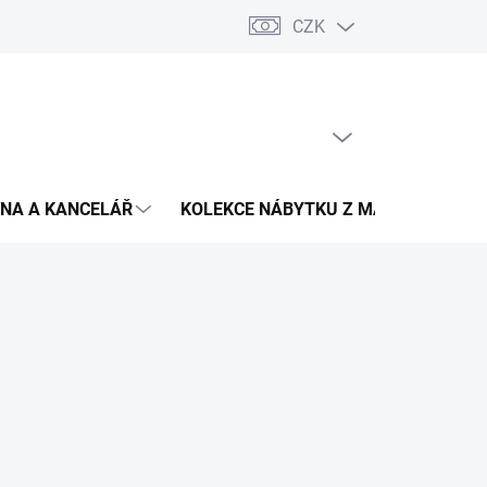
CZK
Podmínky ochrany osobních údajů
Pojištění zásilky
Montáž 
PRÁZDNÝ KOŠÍK
NÁKUPNÍ
KOŠÍK
NA A KANCELÁŘ
KOLEKCE NÁBYTKU Z MASIVU
V