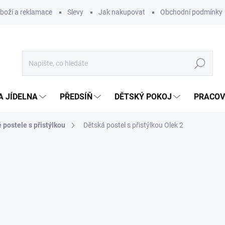
zboží a reklamace
Slevy
Jak nakupovat
Obchodní podmínky
Hledat
A JÍDELNA
PŘEDSÍŇ
DĚTSKÝ POKOJ
PRACOV
 postele s přistýlkou
Dětská postel s přistýlkou Olek 2