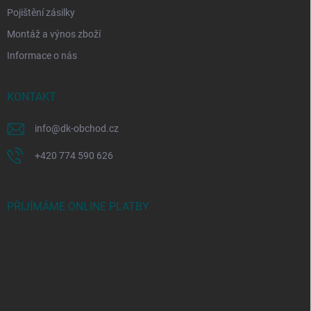
Pojištění zásilky
Montáž a výnos zboží
Informace o nás
KONTAKT
info
@
dk-obchod.cz
+420 774 590 626
PŘIJÍMÁME ONLINE PLATBY