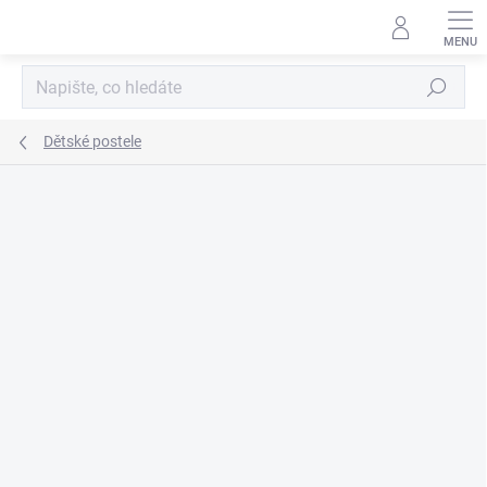
Přejít
na
obsah
Hledat
Dětské postele