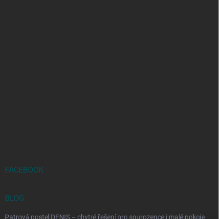
FACEBOOK
BLOG
Patrová postel DENIS – chytré řešení pro sourozence i malé pokoje