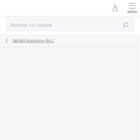
Přejít
na
obsah
Hledat
Sedací soupravy do L