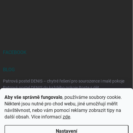
FACEBOOK
BLOG
Patrová postel DENIS – chytré řešení pro sourozence i malé pokoje
Patrová postel DENIS do každého pokoje Roste s dět...
Aby vše správně fungovalo
, používáme soubory cookie.
Rozkládací postele RELAX – ideální řešení pro malé prostory i
Některé jsou nutné pro chod webu, jiné umožňují měřit
každodenní spaní
návštěvnost, nebo vám pomocí reklamy zobrazit tipy na
Rozkládací postel, která se přizpůsobí vašemu živo...
další obsah. Více informací
zde
.
Nastavení