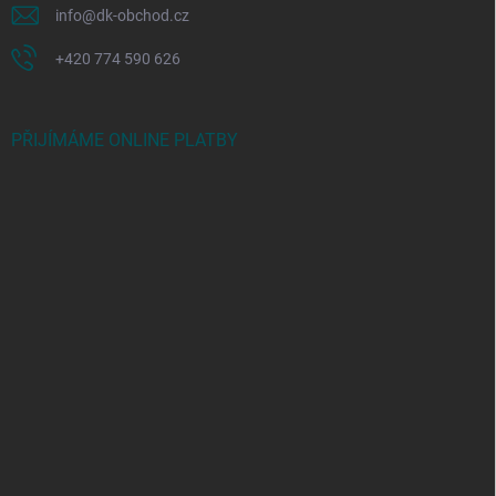
info
@
dk-obchod.cz
+420 774 590 626
PŘIJÍMÁME ONLINE PLATBY