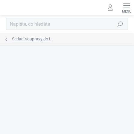
Přejít
na
obsah
Hledat
Sedací soupravy do L