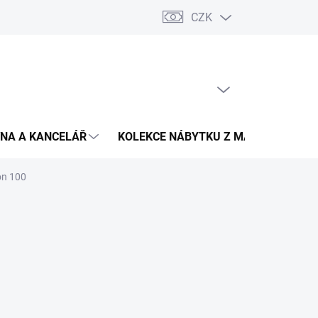
CZK
Podmínky ochrany osobních údajů
Pojištění zásilky
Montáž 
PRÁZDNÝ KOŠÍK
NÁKUPNÍ
KOŠÍK
NA A KANCELÁŘ
KOLEKCE NÁBYTKU Z MASIVU
V
on 100