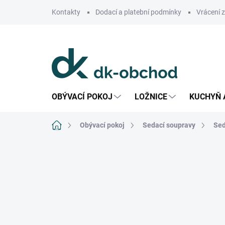
Přejít
Kontakty
Dodací a platební podmínky
Vrácení 
na
obsah
OBÝVACÍ POKOJ
LOŽNICE
KUCHYŇ 
Domů
Obývací pokoj
Sedací soupravy
Sed