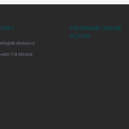
TAKT
PŘIJÍMÁME ONLINE
PLATBY
info
@
dk-obchod.cz
+420 774 590 626