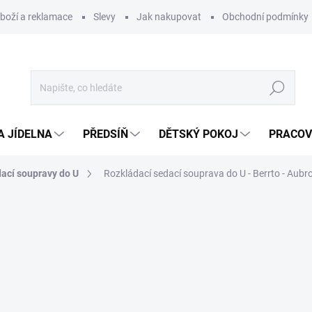
zboží a reklamace
Slevy
Jak nakupovat
Obchodní podmínky
Hledat
A JÍDELNA
PŘEDSÍŇ
DĚTSKÝ POKOJ
PRACOV
ací soupravy do U
Rozkládací sedací souprava do U - Berrto - Aubr