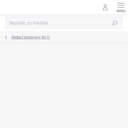
Přejít
na
obsah
Hledat
Sedací soupravy do U