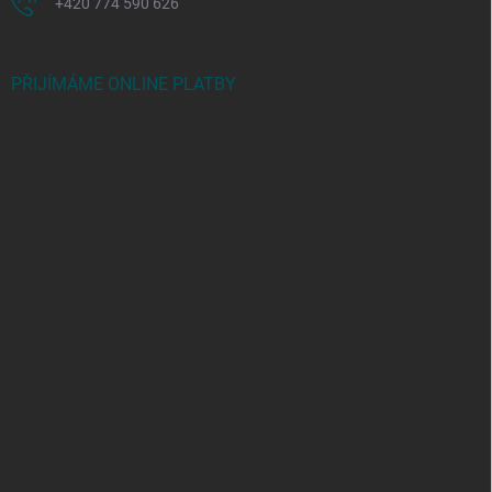
+420 774 590 626
PŘIJÍMÁME ONLINE PLATBY