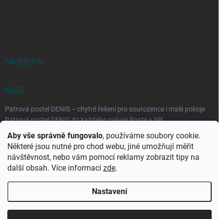
FACEBOOK
BLOG
Patrová postel DENIS – chytré řešení pro sourozence i malé pokoje
Patrová postel DENIS do každého pokoje Roste s dět...
Aby vše správně fungovalo
, používáme soubory cookie.
Rozkládací postele RELAX – ideální řešení pro malé prostory i
Některé jsou nutné pro chod webu, jiné umožňují měřit
každodenní spaní
návštěvnost, nebo vám pomocí reklamy zobrazit tipy na
Rozkládací postel, která se přizpůsobí vašemu živo...
další obsah. Více informací
zde
.
Nastavení
Copyright 2026
DK-obchod.cz
. Všechna práva vyhrazena.
Upravit
nastavení cookies