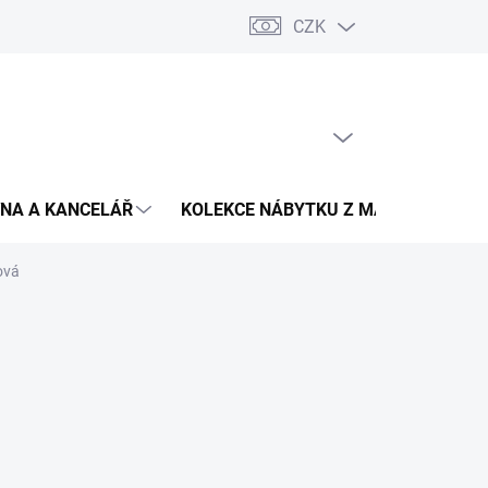
CZK
Podmínky ochrany osobních údajů
Pojištění zásilky
Montáž 
PRÁZDNÝ KOŠÍK
NÁKUPNÍ
KOŠÍK
NA A KANCELÁŘ
KOLEKCE NÁBYTKU Z MASIVU
V
ová