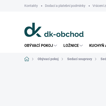
Přejít
Kontakty
Dodací a platební podmínky
Vrácení 
na
obsah
OBÝVACÍ POKOJ
LOŽNICE
KUCHYŇ 
Domů
Obývací pokoj
Sedací soupravy
Sed