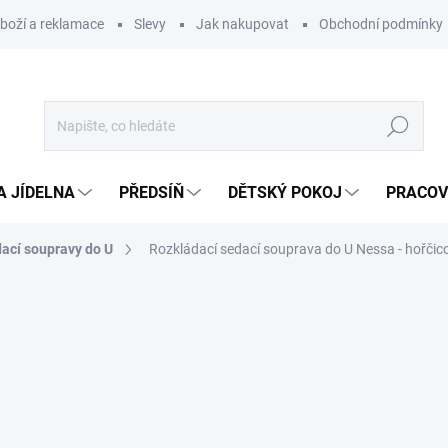
zboží a reklamace
Slevy
Jak nakupovat
Obchodní podmínky
Hledat
A JÍDELNA
PŘEDSÍŇ
DĚTSKÝ POKOJ
PRACOV
ací soupravy do U
Rozkládací sedací souprava do U Nessa - hořčic