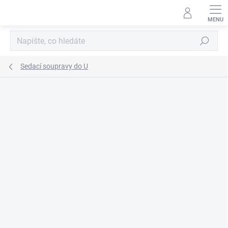
Přejít
na
obsah
Hledat
Sedací soupravy do U