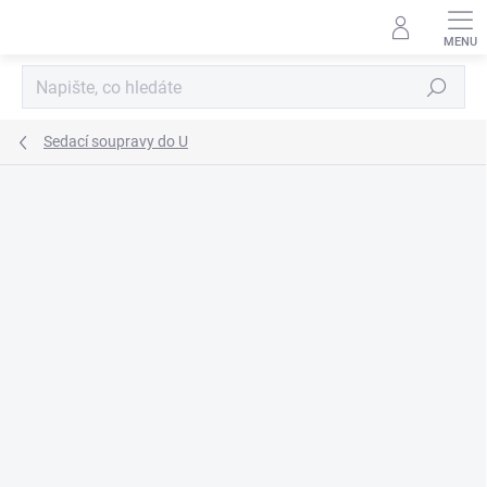
Přejít
na
obsah
Hledat
Sedací soupravy do U