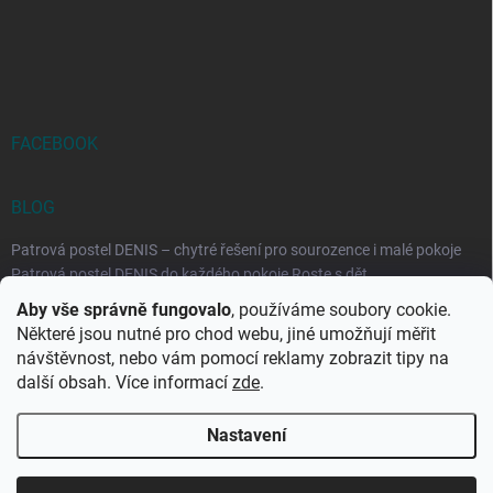
FACEBOOK
BLOG
Patrová postel DENIS – chytré řešení pro sourozence i malé pokoje
Patrová postel DENIS do každého pokoje Roste s dět...
Aby vše správně fungovalo
, používáme soubory cookie.
Rozkládací postele RELAX – ideální řešení pro malé prostory i
Některé jsou nutné pro chod webu, jiné umožňují měřit
každodenní spaní
návštěvnost, nebo vám pomocí reklamy zobrazit tipy na
Rozkládací postel, která se přizpůsobí vašemu živo...
další obsah. Více informací
zde
.
Nastavení
Copyright 2026
DK-obchod.cz
. Všechna práva vyhrazena.
Upravit