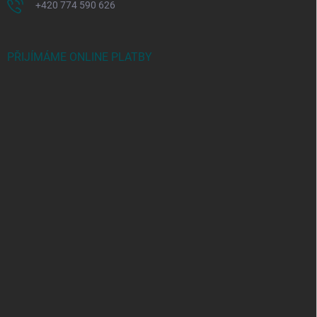
+420 774 590 626
PŘIJÍMÁME ONLINE PLATBY