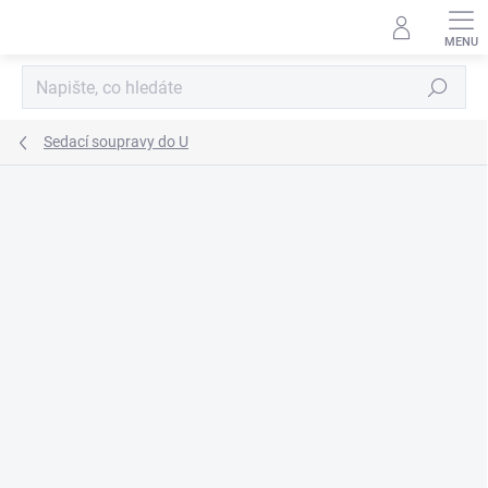
Přejít
na
obsah
Hledat
Sedací soupravy do U