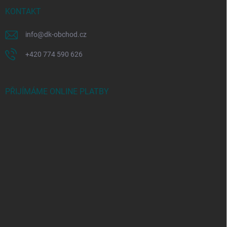
KONTAKT
info
@
dk-obchod.cz
+420 774 590 626
PŘIJÍMÁME ONLINE PLATBY