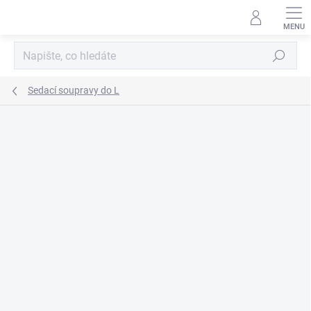
Přejít
na
obsah
Hledat
Sedací soupravy do L