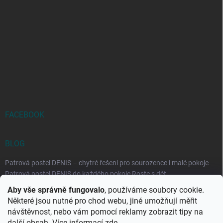
FACEBOOK
BLOG
Patrová postel DENIS – chytré řešení pro sourozence i malé pokoje
Patrová postel DENIS do každého pokoje Roste s dět...
Aby vše správně fungovalo
, používáme soubory cookie.
Rozkládací postele RELAX – ideální řešení pro malé prostory i
Některé jsou nutné pro chod webu, jiné umožňují měřit
každodenní spaní
návštěvnost, nebo vám pomocí reklamy zobrazit tipy na
Rozkládací postel, která se přizpůsobí vašemu živo...
další obsah. Více informací
zde
.