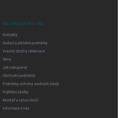
á
p
a
t
í
INFORMACE PRO VÁS
Kontakty
Dodací a platební podmínky
Vrácení zboží a reklamace
Slevy
Jak nakupovat
Obchodní podmínky
Podmínky ochrany osobních údajů
Pojištění zásilky
Montáž a výnos zboží
Informace o nás