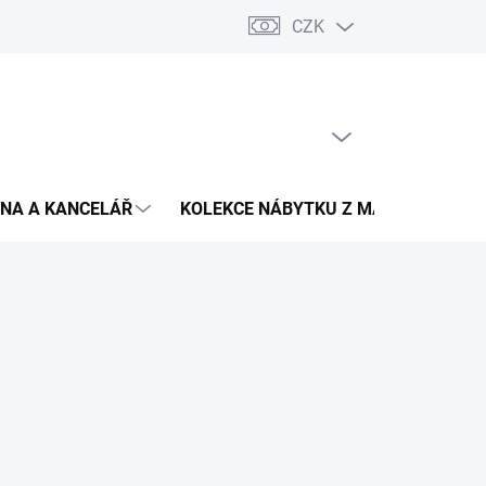
CZK
Podmínky ochrany osobních údajů
Pojištění zásilky
Montáž 
PRÁZDNÝ KOŠÍK
NÁKUPNÍ
KOŠÍK
NA A KANCELÁŘ
KOLEKCE NÁBYTKU Z MASIVU
V