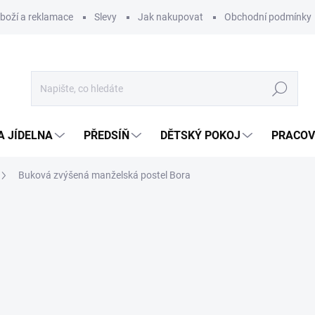
zboží a reklamace
Slevy
Jak nakupovat
Obchodní podmínky
Hledat
A JÍDELNA
PŘEDSÍŇ
DĚTSKÝ POKOJ
PRACOV
Buková zvýšená manželská postel Bora