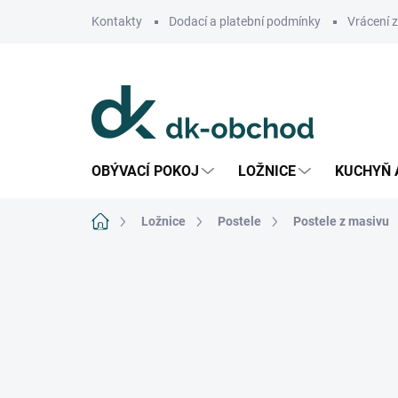
Přejít
Kontakty
Dodací a platební podmínky
Vrácení 
na
obsah
OBÝVACÍ POKOJ
LOŽNICE
KUCHYŇ 
Domů
Ložnice
Postele
Postele z masivu