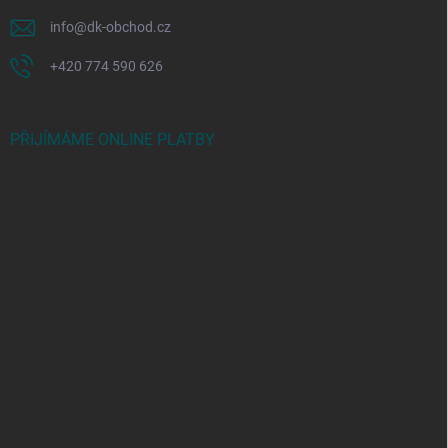
info
@
dk-obchod.cz
+420 774 590 626
PŘIJÍMÁME ONLINE PLATBY