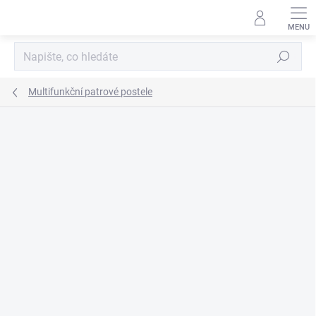
Přejít
na
obsah
Hledat
Multifunkční patrové postele