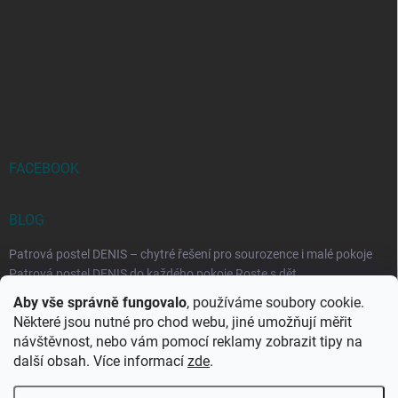
FACEBOOK
BLOG
Patrová postel DENIS – chytré řešení pro sourozence i malé pokoje
Patrová postel DENIS do každého pokoje Roste s dět...
Aby vše správně fungovalo
, používáme soubory cookie.
Rozkládací postele RELAX – ideální řešení pro malé prostory i
Některé jsou nutné pro chod webu, jiné umožňují měřit
každodenní spaní
návštěvnost, nebo vám pomocí reklamy zobrazit tipy na
Rozkládací postel, která se přizpůsobí vašemu živo...
další obsah. Více informací
zde
.