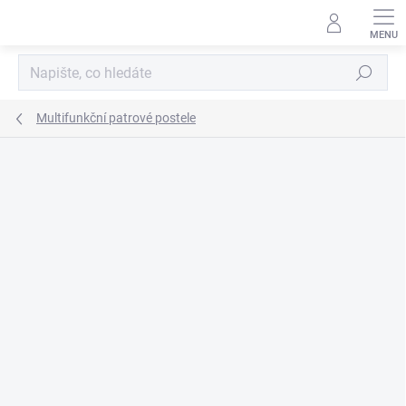
Přejít
na
obsah
Hledat
Multifunkční patrové postele