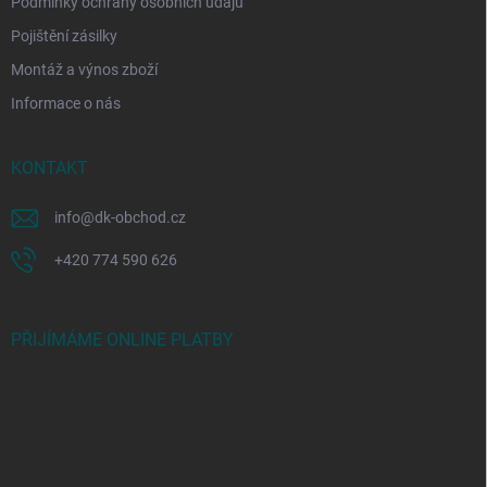
Podmínky ochrany osobních údajů
Pojištění zásilky
Montáž a výnos zboží
Informace o nás
KONTAKT
info
@
dk-obchod.cz
+420 774 590 626
PŘIJÍMÁME ONLINE PLATBY