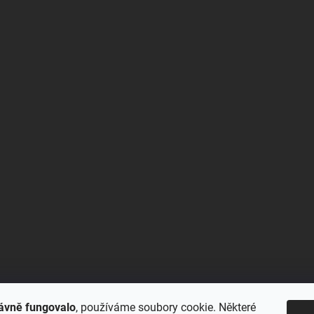
ávně fungovalo
, používáme soubory cookie. Některé