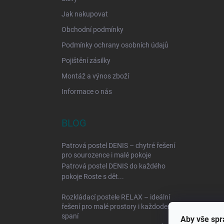
Jak nakupovat
Obchodní podmínky
Podmínky ochrany osobních údajů
Pojištění zásilky
Montáž a výnos zboží
Informace o nás
BLOG
Patrová postel DENIS – chytré řešení
pro sourozence i malé pokoje
Patrová postel DENIS do každého
pokoje Roste s dět...
Rozkládací postele RELAX – ideální
řešení pro malé prostory i každodenní
spaní
Aby vše spr