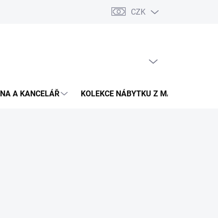
CZK
Podmínky ochrany osobních údajů
Pojištění zásilky
Montáž 
PRÁZDNÝ KOŠÍK
NÁKUPNÍ
KOŠÍK
NA A KANCELÁŘ
KOLEKCE NÁBYTKU Z MASIVU
V