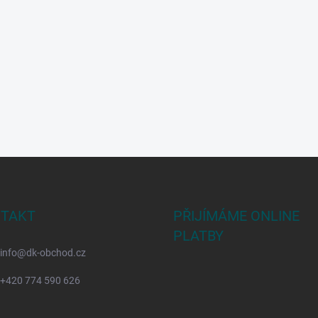
TAKT
PŘIJÍMÁME ONLINE
PLATBY
info
@
dk-obchod.cz
+420 774 590 626