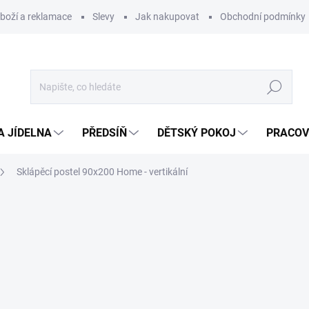
zboží a reklamace
Slevy
Jak nakupovat
Obchodní podmínky
Hledat
A JÍDELNA
PŘEDSÍŇ
DĚTSKÝ POKOJ
PRACOV
Sklápěcí postel 90x200 Home - vertikální