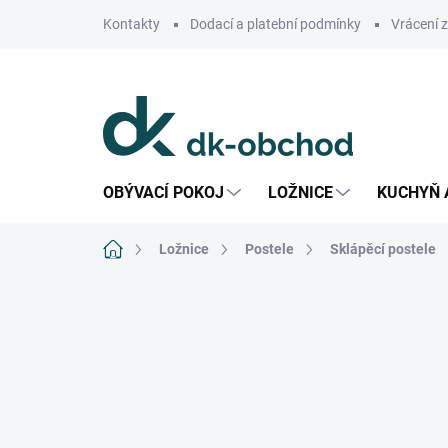
Přejít
Kontakty
Dodací a platební podmínky
Vrácení 
na
obsah
OBÝVACÍ POKOJ
LOŽNICE
KUCHYŇ 
Domů
Ložnice
Postele
Sklápěcí postele